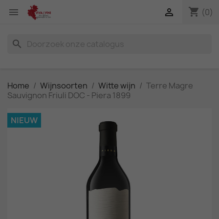
shopping_cart


(0)
search
Home
Wijnsoorten
Witte wijn
Terre Magre
Sauvignon Friuli DOC - Piera 1899
NIEUW