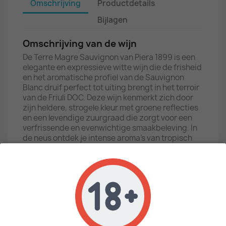
Omschrijving
Productdetails
Bijlagen
Omschrijving van de wijn
De Terre Magre Sauvignon van Piera 1899 is een
elegante en expressieve witte wijn die de frisheid
en het aromatische profiel van de Sauvignon
Blanc druif perfect tot uiting brengt in het terroir
van de Friuli DOC. Deze wijn kenmerkt zich door
zijn heldere, strogele kleur met groene reflecties
en een levendige zuurgraad die zorgt voor een
verfrissende en evenwichtige smaakbeleving. In
de neus ontdek je intense aroma's van tropisch
fruit zoals passievrucht en ananas,
gecombineerd met kruidige hints van salie en
buxus, en een subtiele minerale toets die typisch
is voor de regio. De smaak is droog, fris en
persistent, met een aangename complexiteit en
een lange, zuivere afdronk.
Omschrijving van het wijnhuis