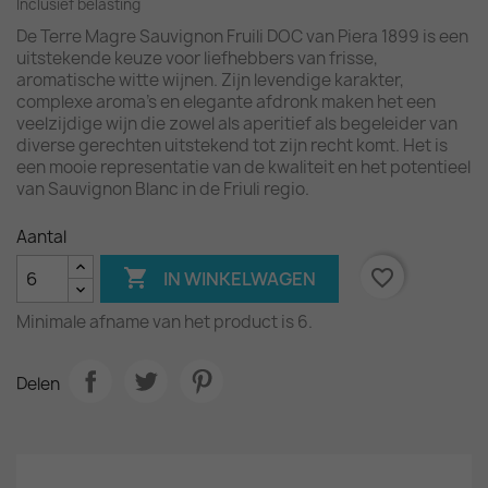
Inclusief belasting
De Terre Magre Sauvignon Fruili DOC van Piera 1899 is een
uitstekende keuze voor liefhebbers van frisse,
aromatische witte wijnen. Zijn levendige karakter,
complexe aroma's en elegante afdronk maken het een
veelzijdige wijn die zowel als aperitief als begeleider van
diverse gerechten uitstekend tot zijn recht komt. Het is
een mooie representatie van de kwaliteit en het potentieel
van Sauvignon Blanc in de Friuli regio.
Aantal

favorite_border
IN WINKELWAGEN
Minimale afname van het product is 6.
Delen