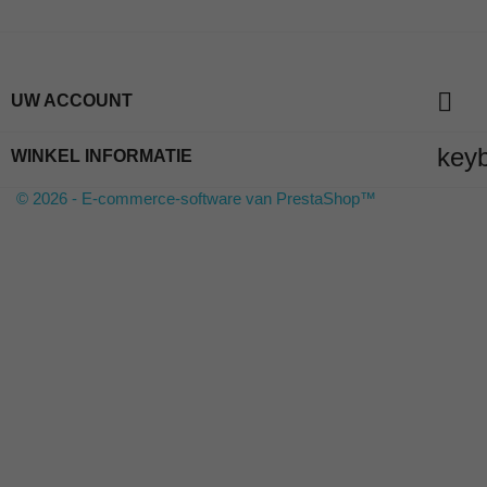

UW ACCOUNT
key
WINKEL INFORMATIE
© 2026 - E-commerce-software van PrestaShop™