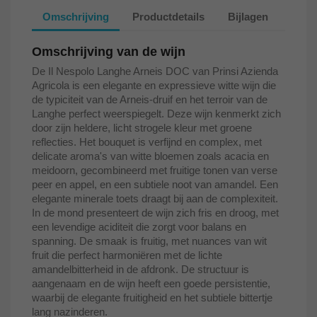
Omschrijving
Productdetails
Bijlagen
Omschrijving van de wijn
De Il Nespolo Langhe Arneis DOC van Prinsi Azienda
Agricola is een elegante en expressieve witte wijn die
de typiciteit van de Arneis-druif en het terroir van de
Langhe perfect weerspiegelt. Deze wijn kenmerkt zich
door zijn heldere, licht strogele kleur met groene
reflecties. Het bouquet is verfijnd en complex, met
delicate aroma's van witte bloemen zoals acacia en
meidoorn, gecombineerd met fruitige tonen van verse
peer en appel, en een subtiele noot van amandel. Een
elegante minerale toets draagt bij aan de complexiteit.
In de mond presenteert de wijn zich fris en droog, met
een levendige aciditeit die zorgt voor balans en
spanning. De smaak is fruitig, met nuances van wit
fruit die perfect harmoniëren met de lichte
amandelbitterheid in de afdronk. De structuur is
aangenaam en de wijn heeft een goede persistentie,
waarbij de elegante fruitigheid en het subtiele bittertje
lang nazinderen.