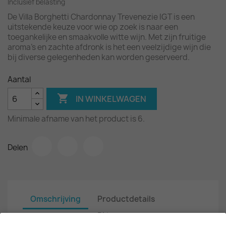
Inclusief belasting
De Villa Borghetti Chardonnay Trevenezie IGT is een
uitstekende keuze voor wie op zoek is naar een
toegankelijke en smaakvolle witte wijn. Met zijn fruitige
aroma's en zachte afdronk is het een veelzijdige wijn die
bij diverse gelegenheden kan worden geserveerd.
Aantal

IN WINKELWAGEN
Minimale afname van het product is 6.
Delen
Omschrijving
Productdetails
Bijlagen