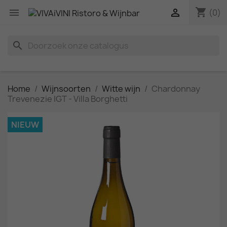
shopping_cart


(0)
search
Home
Wijnsoorten
Witte wijn
Chardonnay
Trevenezie IGT - Villa Borghetti
NIEUW