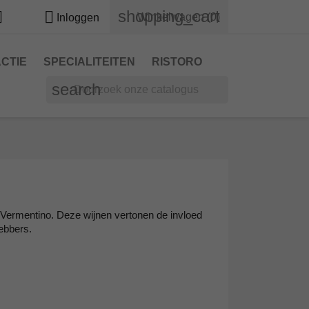
shopping_cart


Winkelwagen
(0)
Inloggen
CTIE
SPECIALITEITEN
RISTORO
search
 Vermentino. Deze wijnen vertonen de invloed
hebbers.