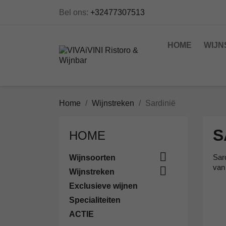
Bel ons:
+32477307513
HOME
WIJN
Home
Wijnstreken
Sardinië
S
HOME

Sar
Wijnsoorten
van 

Wijnstreken
Exclusieve wijnen
Specialiteiten
ACTIE