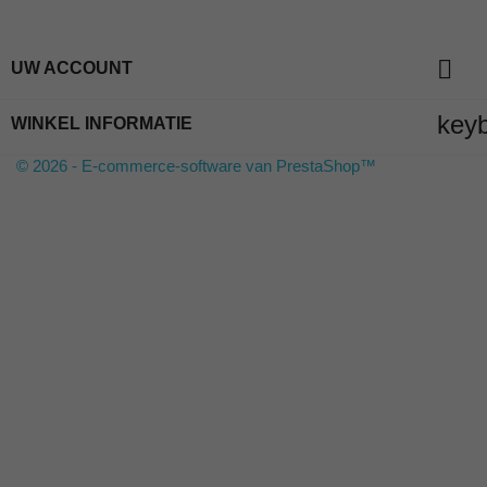

UW ACCOUNT
key
WINKEL INFORMATIE
© 2026 - E-commerce-software van PrestaShop™