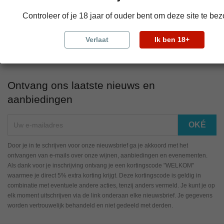
en intense olijfolie, ideaal voor salades en dressings, tot rijke en
complexe balsamico, perfect als finishing touch of bij kaas. Laat
Controleer of je 18 jaar of ouder bent om deze site te be
u inspireren door de pure smaken en hoogwaardige ingrediënten
in deze unieke collectie.
Verlaat
Ik ben 18+
Ontvang ons laatste nieuws en
aanbiedingen
Door je in te schrijven voor onze nieuwsbrief ga je akkoord met het
ontvangen van e-mails over onze wijnen, aanbiedingen en evenementen.
Als dank voor je inschrijving ontvang je een kortingscode "WELKOM"
waarmee je direct 5% extra korting krijgt. Deze kortingscode is geldig in
combinatie met eventuele andere acties, tenzij anders vermeld. Je kunt je op
elk moment uitschrijven via de link onderaan elke nieuwsbrief. Je gegevens
worden vertrouwelijk behandeld en niet gedeeld met derden.