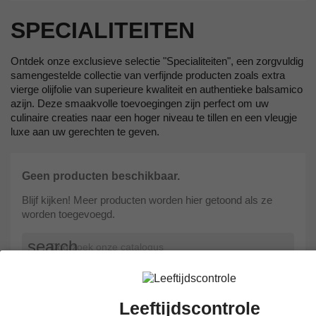
SPECIALITEITEN
Ontdek onze exclusieve selectie "Specialiteiten", een zorgvuldig
samengestelde collectie van verfijnde producten zoals extra
vierge olijfolie van superieure kwaliteit en authentieke balsamico
azijn. Deze smaakvolle toevoegingen zijn perfect om uw
culinaire creaties naar een hoger niveau te tillen en een vleugje
luxe aan uw gerechten te geven.
Geen producten beschikbaar.
Blijf kijken! Meer producten worden hier getoond als ze
worden toegevoegd.
search
Verwen uw smaakpapillen met onze "Specialiteiten". Van fruitige
Leeftijdscontrole