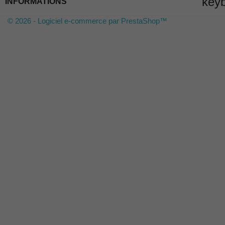
key
INFORMATIONS
© 2026 - Logiciel e-commerce par PrestaShop™