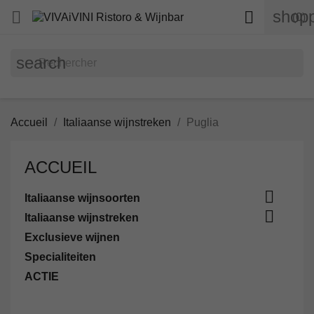
shopp


(0)
search
Accueil
Italiaanse wijnstreken
Puglia
ACCUEIL

Italiaanse wijnsoorten

Italiaanse wijnstreken
Exclusieve wijnen
Specialiteiten
ACTIE