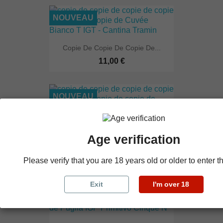
NOUVEAU
Copie De Copie De Copie De...
11,00 €
NOUVEAU
Age verification
Copie De Copie De Copie De...
21,00 €
Please verify that you are 18 years old or older to enter th
Exit
I'm over 18
NOUVEAU